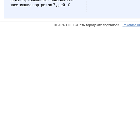
зарегистрированные пользователи
посетившие портрет за 7 дней - 0
Nature Life
Nayad
© 2026 ООО «Сеть городских порталов» ·
Реклама н
Platina
Princess V
Staya_Ldin
Stella6
Victory29
Vinogra
anniiss
anusha2