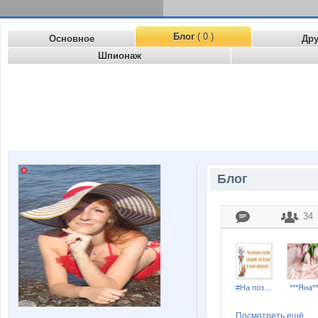
Блог
( 0 )
Основное
Др
Шпионаж
Блог
34
#На позитиве#
***Яна**
Посмотреть ещё