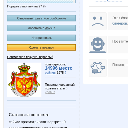
Портрет заполнен на 97 %
Airinka88
B00lka
Этот блог
Отправить приватное сообщение
блогеров
.
Добавить в друзья
Игнорировать
F@RO
Fifo25
Посетит
Сделать подарок
Совместная покупка: взрослый
Kittyk
Knita
популярность:
Посмотре
14996 место
рейтинг
3275
?
Привилегированный
пользователь
5
Lonza
LuKos
уровня
Статистика портрета:
Miss Triumf
Mora
сейчас просматривают портрет - 0