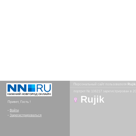
Персональный сайт пользователя
Ruji
портрет № 106217 зарегистрирован в 20
Rujik
Привет, Гость !
-
Войти
-
Зарегистрироваться